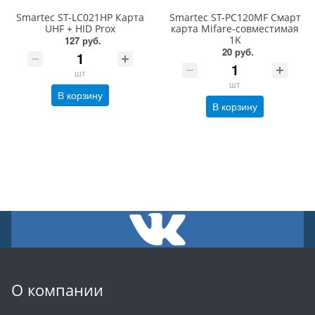
Smartec ST-LC021HP Карта
Smartec ST-PC120MF Cмарт
UHF + HID Prox
карта Mifare-совместимая
1K
127 руб.
20 руб.
шт
шт
В корзину
В корзину
О компании