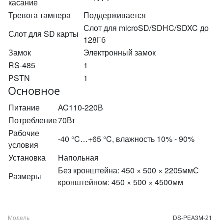
касание
Тревога тампера
Поддерживается
Слот для microSD/SDHC/SDXC до
Слот для SD карты
128Гб
Замок
Электронный замок
RS-485
1
PSTN
1
Основное
Питание
AC110-220В
Потребление
70Вт
Рабочие
-40 °C…+65 °C, влажность 10% - 90%
условия
Установка
Напольная
Без кронштейна: 450 × 500 × 2205ммС
Размеры
кронштейном: 450 × 500 × 4500мм
Модель
DS-PEA3M-21