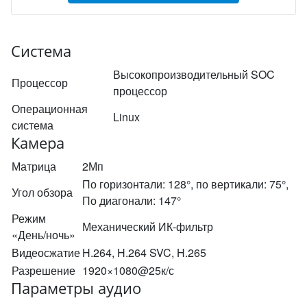
Система
Высокопроизводительный SOC
Процессор
процессор
Операционная
Linux
система
Камера
Матрица
2Мп
По горизонтали: 128°, по вертикали: 75°,
Угол обзора
По диагонали: 147°
Режим
Механический ИК-фильтр
«День/ночь»
Видеосжатие
H.264, H.264 SVC, H.265
Разрешение
1920×1080@25к/с
Параметры аудио