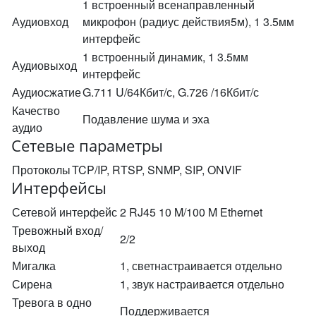
1 встроенный всенаправленный
Аудиовход
микрофон (радиус действия5м), 1 3.5мм
интерфейс
1 встроенный динамик, 1 3.5мм
Аудиовыход
интерфейс
Аудиосжатие
G.711 U/64Кбит/с, G.726 /16Кбит/с
Качество
Подавление шума и эха
аудио
Сетевые параметры
Протоколы
TCP/IP, RTSP, SNMP, SIP, ONVIF
Интерфейсы
Сетевой интерфейс
2 RJ45 10 M/100 M Ethernet
Тревожный вход/
2/2
выход
Мигалка
1, светнастраивается отдельно
Сирена
1, звук настраивается отдельно
Тревога в одно
Поддерживается