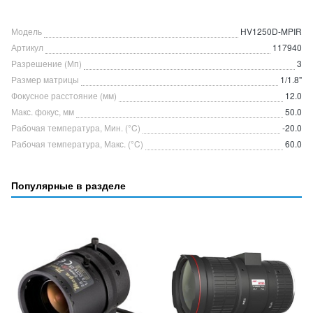
Модель
HV1250D-MPIR
Артикул
117940
Разрешение (Мп)
3
Размер матрицы
1/1.8"
Фокусное расстояние (мм)
12.0
Макс. фокус, мм
50.0
Рабочая температура, Мин. (°C)
-20.0
Рабочая температура, Макс. (°C)
60.0
Популярные в разделе