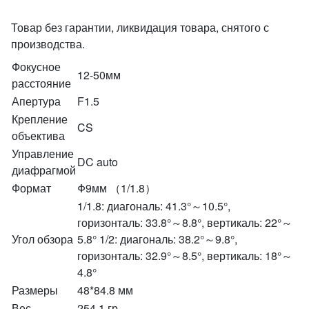
Товар без гарантии, ликвидация товара, снятого с
производства.
Фокусное
12-50мм
расстояние
Апертура
F1.5
Крепление
CS
объектива
Управление
DC auto
диафрагмой
Формат
Φ9мм （1/1.8）
1/1.8: диагональ: 41.3°～10.5°,
горизонталь: 33.8°～8.8°, вертикаль: 22°～
Угол обзора
5.8° 1/2: диагональ: 38.2°～9.8°,
горизонталь: 32.9°～8.5°, вертикаль: 18°～
4.8°
Размеры
48*84.8 мм
Вес
254.1 гр