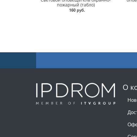
пожарный (табло)
160 руб.
О к
Нов
Дос
Офе
Сер