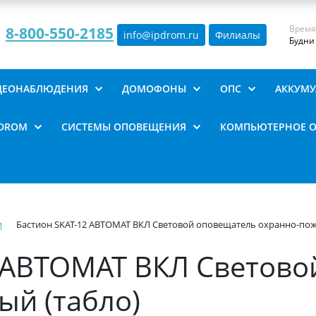
Время
8-800-550-2185
info@ipdrom
.
ru
Филиалы
Будни 
ИДЕОНАБЛЮДЕНИЯ
ДОМОФОНЫ
ОПС
АККУМУ
PDROM
СИСТЕМЫ ОПОВЕЩЕНИЯ
КОМПЬЮТЕРНОЕ 
и
Бастион SKAT-12 АВТОМАТ ВКЛ Световой оповещатель охранно-пож
2 АВТОМАТ ВКЛ Светов
ый (табло)