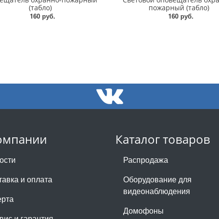
(табло)
пожарный (табло)
160 руб.
160 руб.
омпании
Каталог товаров
ости
Распродажа
тавка и оплата
Оборудование для
видеонаблюдения
рта
Домофоны
вис и гарантия