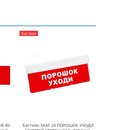
Бастион
НЕ ВХ
Бастион SKAT-24 ПОРОШОК УХОДИ
анно-
Световой оповещатель охранно-