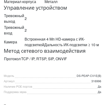
Материал корпуса
Металл
Управление устройством
Тревожный
2
выход
Тревожный
2
вход
Встроенная 4 Мп HD-камера с ИК-
Камера
подсветкойДальность ИК-подсветки ≥ 10 м
Метод сетевого взаимодействия
Протокол
TCP / IP, RTSP, SIP, ONVIF
Модель
DS-PEAP-CV1E(B)
Артикул
316996
Наличие POE портов
Да
Поддержка звука
Да