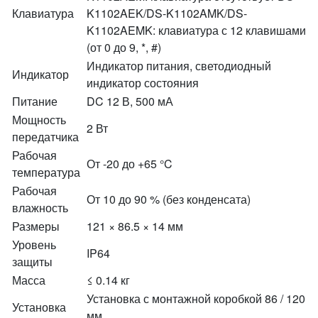
Клавиатура
K1102AEK/DS-K1102AMK/DS-
K1102AEMK: клавиатура с 12 клавишами
(от 0 до 9, *, #)
Индикатор питания, светодиодный
Индикатор
индикатор состояния
Питание
DC 12 В, 500 мА
Мощность
2 Вт
передатчика
Рабочая
От -20 до +65 °C
температура
Рабочая
От 10 до 90 % (без конденсата)
влажность
Размеры
121 × 86.5 × 14 мм
Уровень
IP64
защиты
Масса
≤ 0.14 кг
Установка с монтажной коробкой 86 / 120
Установка
мм