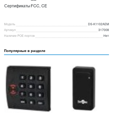
Сертификаты
FCC, CE
Модель
DS-K1102AEM
Артикул
317008
Наличие POE портов
Нет
Популярные в разделе