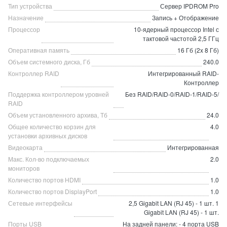
Тип устройства
Сервер IPDROM Pro
Назначение
Запись + Отображение
Процессор
10-ядерный процессор Intel с
тактовой частотой 2,5 ГГц
Оперативная память
16 Гб (2x 8 Гб)
Объем системного диска, Гб
240.0
Контроллер RAID
Интегрированный RAID-
Контроллер
Поддержка контроллером уровней
Без RAID/RAID-0/RAID-1/RAID-5/
RAID
Объем установленного архива, Тб
24.0
Общее количество корзин для
4.0
установки архивных дисков
Видеокарта
Интегрированная
Макс. Кол-во подключаемых
2.0
мониторов
Количество портов HDMI
1.0
Количество портов DisplayPort
1.0
Сетевые интерфейсы
2,5 Gigabit LAN (RJ 45) - 1 шт. 1
Gigabit LAN (RJ 45) - 1 шт.
Порты USB
На задней панели: - 4 порта USB