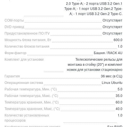
2.0 Type-A; - 2 порта USB 3.2 Gen.1
Type-A; - 1 порт USB 3.2 Gen.2 Type-
A; - 1 порт USB 3.2 Gen.2 Type-C.
COM-порты
Отсутствует
DVD привод
Отсутствует
Предустановленное ПО ITV
Отсутствует
Мощность блока питания, Вт
600.0
Количество блоков питания
1.0
Форм-фактор
Башня / RACK 4U
Комплект для установки
Телескопические рельсы для
монтажа в стойку (20") и комплект
ножек для установки стационарно
Гарантия
36 мес (в СЦ)
Операционная система
Linux Ubuntu
Рабочая температура, Мин. (°C)
5.0
Рабочая температура, Макс. (°C)
35.0
Температура хранения, Мин. (°C)
60.0
Температура хранения, Макс. (°C)
40.0
Количество установленных
1.0
процессоров
Конфигурация построения архива
Без RAID