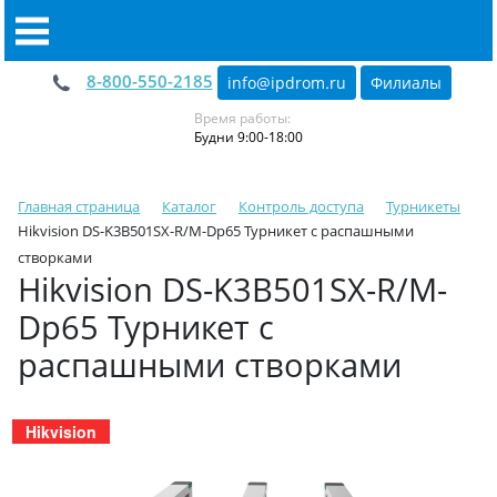
8-800-550-2185
info@ipdrom
.
ru
Филиалы
Время работы:
Будни 9:00-18:00
Главная страница
Каталог
Контроль доступа
Турникеты
Hikvision DS-K3B501SX-R/M-Dp65 Турникет с распашными
створками
Hikvision DS-K3B501SX-R/M-
Dp65 Турникет с
распашными створками
Hikvision