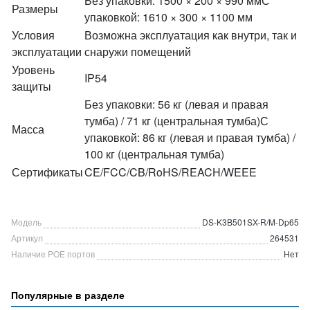
Без упаковки: 1500 × 200 × 990 ммС
Размеры
упаковкой: 1610 × 300 × 1100 мм
Условия
Возможна эксплуатация как внутри, так и
эксплуатации
снаружи помещений
Уровень
IP54
защиты
Без упаковки: 56 кг (левая и правая
тумба) / 71 кг (центральная тумба)С
Масса
упаковкой: 86 кг (левая и правая тумба) /
100 кг (центральная тумба)
Сертификаты
CE/FCC/CB/RoHS/REACH/WEEE
Модель
DS-K3B501SX-R/M-Dp65
Артикул
264531
Наличие POE портов
Нет
Популярные в разделе