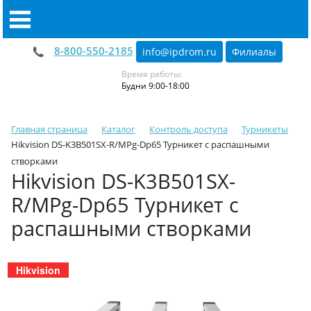
8-800-550-2185
info@ipdrom
.
ru
Филиалы
Время работы:
Будни 9:00-18:00
Главная страница
Каталог
Контроль доступа
Турникеты
Hikvision DS-K3B501SX-R/MPg-Dp65 Турникет с распашными
створками
Hikvision DS-K3B501SX-
R/MPg-Dp65 Турникет с
распашными створками
Hikvision