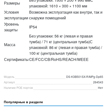
Без упаковки: 1500 × 200 × 990 ммС
Размеры
упаковкой: 1610 × 300 × 1100 мм
Условия
Возможна эксплуатация как внутри, так и
эксплуатации
снаружи помещений
Уровень
IP54
защиты
Без упаковки: 56 кг (левая и правая
тумба) / 71 кг (центральная тумба)С
Масса
упаковкой: 86 кг (левая и правая тумба) /
100 кг (центральная тумба)
Сертификаты
CE/FCC/CB/RoHS/REACH/WEEE
Модель
DS-K3B501SX-R/MPg-Dp65
Артикул
264543
Наличие POE портов
Нет
Популярные в разделе