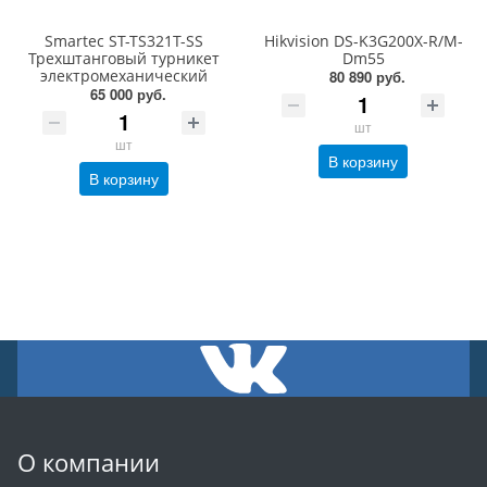
Smartec ST-TS321T-SS
Hikvision DS-K3G200X-R/M-
Трехштанговый турникет
Dm55
электромеханический
80 890 руб.
65 000 руб.
шт
шт
В корзину
В корзину
О компании