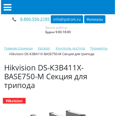
8-800-550-2185
info@ipdrom
.
ru
Филиалы
Время работы:
Будни 9:00-18:00
Главная страница
Каталог
Контроль доступа
Турникеты
Hikvision DS-K3B411X-BASE750-M Секция для трипода
Hikvision DS-K3B411X-
BASE750-M Секция для
трипода
Hikvision