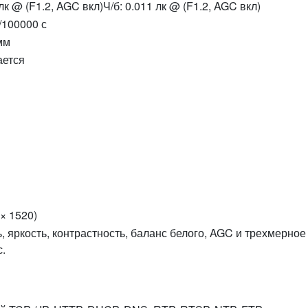
лк @ (F1.2, AGC вкл)Ч/б: 0.011 лк @ (F1.2, AGC вкл)
/100000 с
мм
ется
 × 1520)
 яркость, контрастность, баланс белого, AGC и трехмерн
.