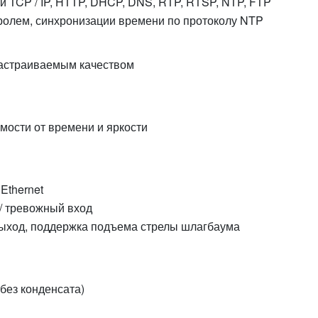
й TCP / IP, HTTP, DHCP, DNS, RTP, RTSP, NTP, FTP
аролем, синхронизации времени по протоколу NTP
астраиваемым качеством
мости от времени и яркости
 Ethernet
 / тревожный вход
выход, поддержка подъема стрелы шлагбаума
без конденсата)