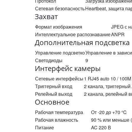
Протокол
Загрузка изображени
Сетевая безопасность
Heartbeat, защита п
Захват
Формат изображения
JPEG с н
Интеллектуальное распознавание
ANPR
Дополнительная подсветка
Управление подсветко
Управление в зависи
Светодиоды
9
Интерфейс камеры
Сетевые интерфейсы
1 RJ45 auto 10 / 100M
Триггерный вход
2 канала, триггерный
Релейный выход
2 канала, релейный 
Основное
Рабочая температура
От -20 до +70 °C
Рабочая влажность
90 % или меньше (
Питание
AC 220 В