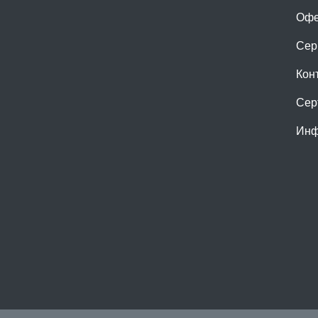
Офе
Сер
Кон
Сер
Инф