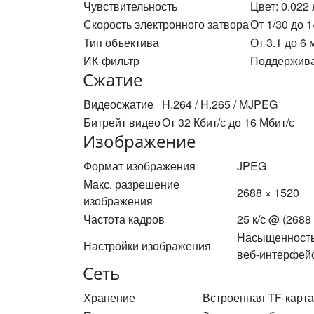
Чувствительность
Цвет: 0.022 
Скорость электронного затвора
От 1/30 до 1
Тип объектива
От 3.1 до 6 
ИК-фильтр
Поддержива
Сжатие
Видеосжатие
H.264 / H.265 / MJPEG
Битрейт видео
От 32 Кбит/с до 16 Мбит/с
Изображение
Формат изображения
JPEG
Макс. разрешение
2688 × 1520
изображения
Частота кадров
25 к/с @ (2688
Насыщенность,
Настройки изображения
веб-интерфейс
Сеть
Хранение
Встроенная TF-карта