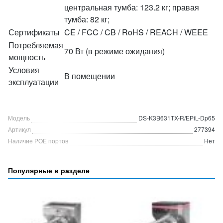
центральная тумба: 123.2 кг; правая
тумба: 82 кг;
Сертификаты
CE / FCC / CB / RoHS / REACH / WEEE
Потребляемая
70 Вт (в режиме ожидания)
мощность
Условия
В помещении
эксплуатации
Модель
DS-K3B631TX-R/EPiL-Dp65
Артикул
277394
Наличие POE портов
Нет
Популярные в разделе