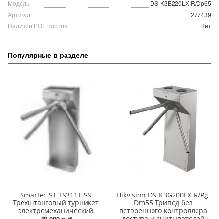
Модель
DS-K3B220LX-R/Dp65
Артикул
277439
Наличие POE портов
Нет
Популярные в разделе
Smartec ST-TS311T-SS
Hikvision DS-K3G200LX-R/Pg-
Трехштанговый турникет
Dm55 Трипод без
электромеханический
встроенного контроллера
доступа и считывателей
48 000 руб.