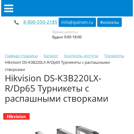
8-800-550-2185
info@ipdrom
.
ru
Филиалы
Время работы:
Будни 9:00-18:00
Главная страница
Каталог
Контроль доступа
Турникеты
Hikvision DS-K3B220LX-R/Dp65 Турникеты с распашными
створками
Hikvision DS-K3B220LX-
R/Dp65 Турникеты с
распашными створками
Hikvision