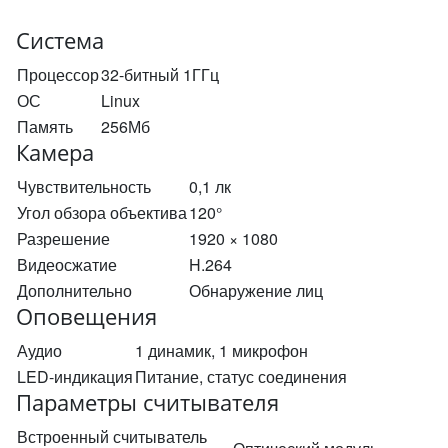
Система
Процессор
32-битный 1ГГц
ОС
Linux
Память
256Мб
Камера
Чувствительность
0,1 лк
Угол обзора объектива
120°
Разрешение
1920 × 1080
Видеосжатие
H.264
Дополнительно
Обнаружение лиц
Оповещения
Аудио
1 динамик, 1 микрофон
LED-индикация
Питание, статус соединения
Параметры считывателя
Встроенный считыватель