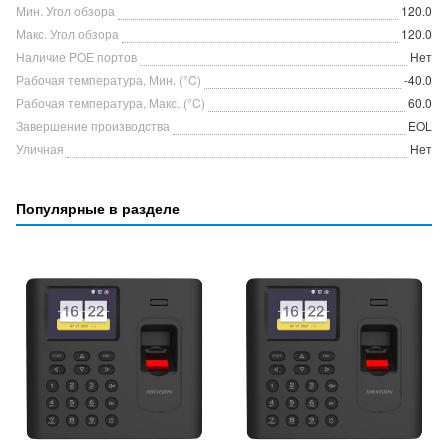
Мин. Угол обзора
120.0
Макс. Угол обзора
120.0
Наличие POE портов
Нет
Рабочая температура, Мин. (°C)
-40.0
Рабочая температура, Макс. (°C)
60.0
Завершение производства
EOL
Уличная
Нет
Популярные в разделе