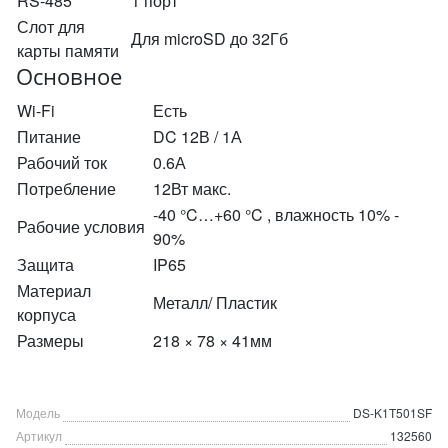
RS-485
1 порт
Слот для
Для microSD до 32Гб
карты памяти
Основное
Wi-Fi
Есть
Питание
DC 12В / 1А
Рабочий ток
0.6А
Потребление
12Вт макс.
-40 °C…+60 °C , влажность 10% -
Рабочие условия
90%
Защита
IP65
Материал
Металл/ Пластик
корпуса
Размеры
218 × 78 × 41мм
Модель
DS-K1T501SF
Артикул
132560