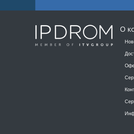
О к
Нов
Дос
Офе
Сер
Кон
Сер
Инф