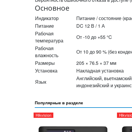
Основное
Индикатор
Питание / состояние (кра
Питание
DC 12 В / 1 А
Рабочая
От -10 до +55 °C
температура
Рабочая
От 10 до 90 % (без конде
влажность
Размеры
205 × 76.5 × 37 мм
Установка
Накладная установка
Английский, вьетнамский,
Язык
индонезийский и украинс
Популярные в разделе
Hikvision
Hikvisi