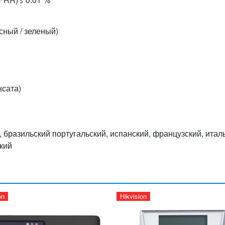
сный / зеленый)
нсата)
 бразильский португальский, испанский, французский, италь
кий
on
Hikvision