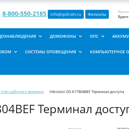
Время
8-800-550-2185
info@ipdrom
.
ru
Филиалы
Будни 
ИДЕОНАБЛЮДЕНИЯ
ДОМОФОНЫ
ОПС
АККУМУ
PDROM
СИСТЕМЫ ОПОВЕЩЕНИЯ
КОМПЬЮТЕРНОЕ 
Учёт рабочего времени
Hikvision DS-K1T804BEF Терминал доступа
T804BEF Терминал досту
Артикул
258563