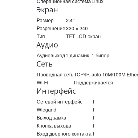
Операционная система
Linux
Экран
Размер
2.4''
Разрешение
320 × 240
Тип
TFT LCD-экран
Аудио
Аудиовыход
1 динамик, 1 бипер
Сеть
Проводная сеть
TCP/IP, auto 10M/100M Ether
Wi-Fi
Поддерживается
Интерфейс
Сетевой интерфейс
1
Wiegand
1
Выход замка
1
Кнопка выхода
1
Вход дверного контакта
1