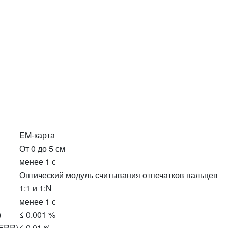
EM-карта
От 0 до 5 см
менее 1 с
Оптический модуль считывания отпечатков пальцев
1:1 и 1:N
менее 1 с
)
≤ 0.001 %
(FRR)
≤ 0.01 %