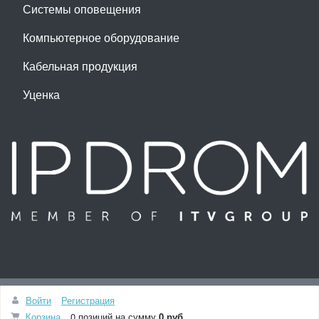
Системы оповещения
Компьютерное оборудование
Кабельная продукция
Уценка
Наверх
Войти
Регистрация
Разработка и сопровождение сайта -
Студия ITV
Корзина
0 позиций
на сумму
0 руб.