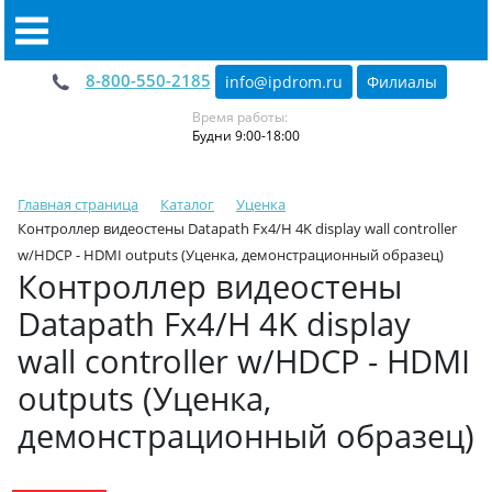
8-800-550-2185
info@ipdrom
.
ru
Филиалы
Время работы:
Будни 9:00-18:00
Главная страница
Каталог
Уценка
Контроллер видеостены Datapath Fx4/H 4K display wall controller
w/HDCP - HDMI outputs (Уценка, демонстрационный образец)
Контроллер видеостены
Datapath Fx4/H 4K display
wall controller w/HDCP - HDMI
outputs (Уценка,
демонстрационный образец)