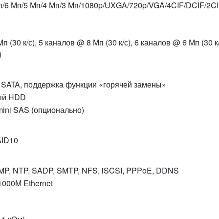
п/6 Мп/5 Мп/4 Мп/3 Мп/1080p/UXGA/720p/VGA/4CIF/DCIF/2CI
п (30 к/с), 5 каналов @ 8 Мп (30 к/с), 6 каналов @ 6 Мп (30 к
)
 SATA, поддержка функции «горячей замены»
ый HDD
 mini SAS (опционально)
AID10
MP, NTP, SADP, SMTP, NFS, iSCSI, PPPoE, DDNS
1000M Ethernet