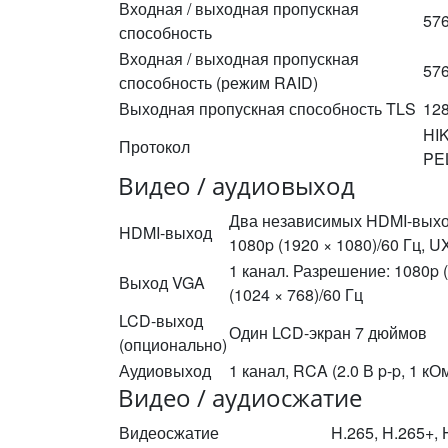
Входная / выходная пропускная
576
способность
Входная / выходная пропускная
576
способность (режим RAID)
Выходная пропускная способность TLS
128
HI
Протокол
PE
Видео / аудиовыход
Два независимых HDMI-выхода
HDMI-выход
1080p (1920 × 1080)/60 Гц, U
1 канал. Разрешение: 1080p (
Выход VGA
(1024 × 768)/60 Гц
LCD-выход
Один LCD-экран 7 дюймов
(опционально)
Аудиовыход
1 канал, RCA (2.0 В p-p, 1 кО
Видео / аудиосжатие
Видеосжатие
H.265, H.265+, 