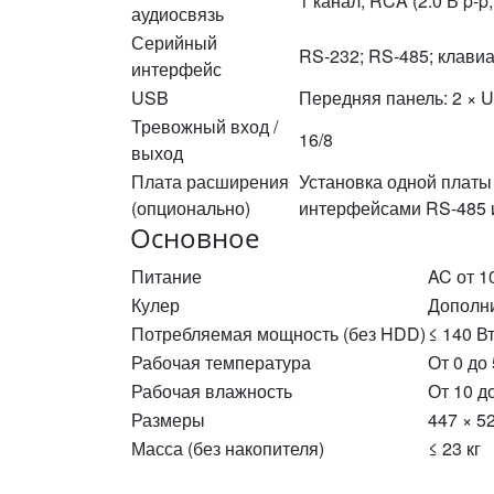
1 канал, RCA (2.0 В p-p,
аудиосвязь
Серийный
RS-232; RS-485; клави
интерфейс
USB
Передняя панель: 2 × U
Тревожный вход /
16/8
выход
Плата расширения
Установка одной платы
(опционально)
интерфейсами RS-485 и
Основное
Питание
AC от 10
Кулер
Дополни
Потребляемая мощность (без HDD)
≤ 140 В
Рабочая температура
От 0 до
Рабочая влажность
От 10 д
Размеры
447 × 5
Масса (без накопителя)
≤ 23 кг