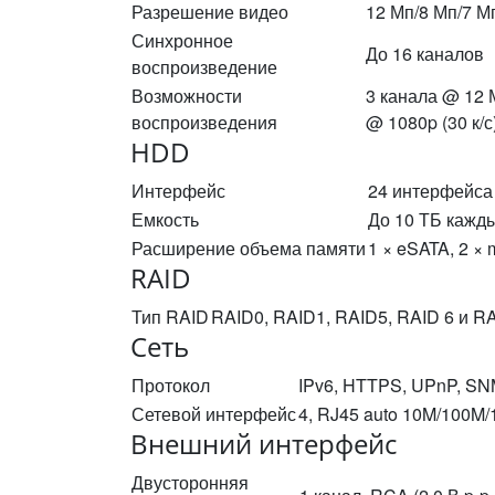
Разрешение видео
12 Мп/8 Мп/7 М
Синхронное
До 16 каналов
воспроизведение
Возможности
3 канала @ 12 М
воспроизведения
@ 1080p (30 к/с
HDD
Интерфейс
24 интерфейса
Емкость
До 10 ТБ кажд
Расширение объема памяти
1 × eSATA, 2 ×
RAID
Тип RAID
RAID0, RAID1, RAID5, RAID 6 и R
Сеть
Протокол
IPv6, HTTPS, UPnP, SN
Сетевой интерфейс
4, RJ45 auto 10M/100M/
Внешний интерфейс
Двусторонняя