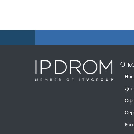
О к
Нов
Дос
Офе
Сер
Кон