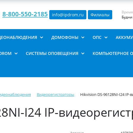
Время
8-800-550-2185
info@ipdrom
.
ru
Филиалы
Будни 
ИДЕОНАБЛЮДЕНИЯ
ДОМОФОНЫ
ОПС
АККУМУ
PDROM
СИСТЕМЫ ОПОВЕЩЕНИЯ
КОМПЬЮТЕРНОЕ 
видеонаблюдения
Видеорегистраторы
Hikvision DS-96128NI-I24 IP
28NI-I24 IP-видеорегис
Артикул
127638