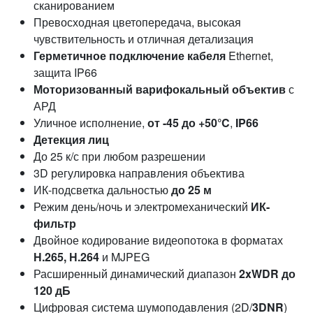
сканированием
Превосходная цветопередача, высокая
чувствительность и отличная детализация
Герметичное подключение кабеля
Ethernet,
защита IP66
Моторизованный варифокальный объектив
с
АРД
Уличное исполнение,
от -45 до +50°C
,
IP66
Детекция лиц
До 25 к/с при любом разрешении
3D регулировка направления объектива
ИК-подсветка дальностью
до 25 м
Режим день/ночь и электромеханический
ИК-
фильтр
Двойное кодирование видеопотока в форматах
Н.265, Н.264
и MJPEG
Расширенный динамический диапазон
2xWDR до
120 дБ
Цифровая система шумоподавления (2D/
3DNR
)