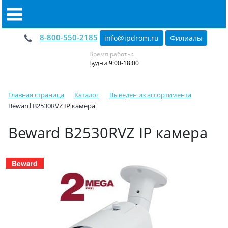
8-800-550-2185
info@ipdrom
.
ru
Филиалы
Время работы:
Будни 9:00-18:00
Главная страница
Каталог
Выведен из ассортимента
Beward B2530RVZ IP камера
Beward B2530RVZ IP камера
Beward