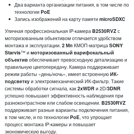
Два варианта организации питания, в том числе по
технологии
PoE
Запись изображений на карту памяти
microSD
X
C
Уличная профессиональная IP-камера
B2530RVZ
с
моторизованным объективом отличается удобством
монтажа и эксплуатации.
2 Мп
КМОП-матрица
SONY
Starvis
™ и
моторизованный варифокальный
объектив
обеспечивает превосходную детализацию и
правильную цветопередачу. Камера поддерживает
режим работы «день/ночь», имеет встроенную
ИК-
подсветку
и электромеханический ИК-фильтр. Такие
системы обработки сигнала, как
2xWDR
и 2D/
3DNR
успешно повышают эффективность наблюдения при
разноконтрастном или слабом освещении.
B2530RVZ
поддерживает разные варианты подключения питания,
в том числе, и по технологии
PoE
, что упрощает
процесс монтажа IP-камеры и повышает
экономическую выгоду.