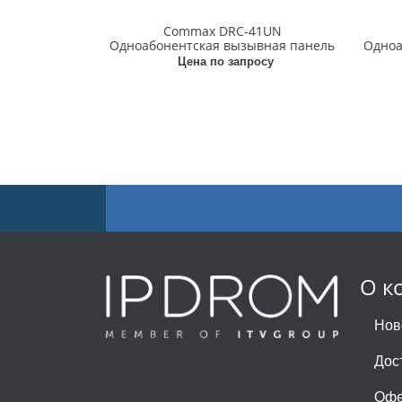
Commax DRC-41UN
Одноабонентская вызывная панель
Одноа
Цена по запросу
О к
Нов
Дос
Офе