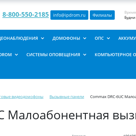
Время
8-800-550-2185
info@ipdrom
.
ru
Филиалы
Будни 
ИДЕОНАБЛЮДЕНИЯ
ДОМОФОНЫ
ОПС
АККУМУ
PDROM
СИСТЕМЫ ОПОВЕЩЕНИЯ
КОМПЬЮТЕРНОЕ 
говые видеодомофоны
Вызывные панели
Commax DRC-6UC Малоа
 Малоабонентная выз
Артикул
199436