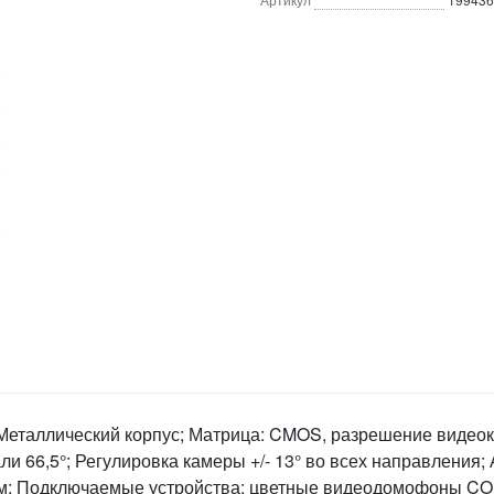
Металлический корпус; Матрица: CMOS, разрешение видеокам
али 66,5°; Регулировка камеры +/- 13° во всех направления;
ом; Подключаемые устройства: цветные видеодомофоны CO