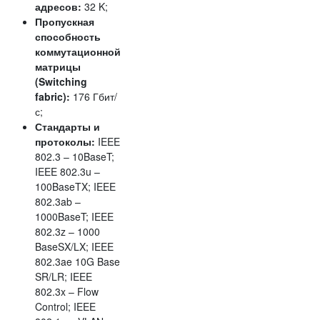
адресов:
32 K;
Пропускная
способность
коммутационной
матрицы
(Switching
fabric):
176 Гбит/
с;
Стандарты и
протоколы:
IEEE
802.3 – 10BaseT;
IEEE 802.3u –
100BaseTX; IEEE
802.3ab –
1000BaseT; IEEE
802.3z – 1000
BaseSX/LX; IEEE
802.3ae 10G Base
SR/LR; IEEE
802.3x – Flow
Control; IEEE