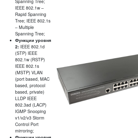
Spanning Tree;
IEEE 802.1w –
Rapid Spanning
Tree; IEEE 802.1s
– Multiple
Spanning Tree;
Функции уровня
2:
IEEE 802.1d
(STP) IEEE
802.1w (RSTP)
IEEE 802.1s
(MSTP) VLAN
(port based, MAC
based, protocol
based, private)
LLDP IEEE
802.3ad (LACP)
IGMP Snooping
v1/v2/v3 Storm
Control Port
mirroring;
Функции уровня