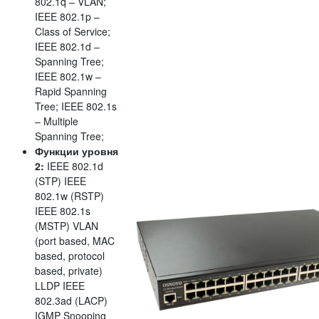
802.1q – VLAN;
IEEE 802.1p –
Class of Service;
IEEE 802.1d –
Spanning Tree;
IEEE 802.1w –
Rapid Spanning
Tree; IEEE 802.1s
– Multiple
Spanning Tree;
Функции уровня
2:
IEEE 802.1d
(STP) IEEE
802.1w (RSTP)
IEEE 802.1s
(MSTP) VLAN
(port based, MAC
based, protocol
based, private)
LLDP IEEE
802.3ad (LACP)
IGMP Snooping