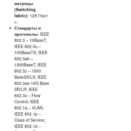
матрицы
(Switching
fabric):
128 Гбит/
с;
Стандарты и
протоколы:
IEEE
802.3 – 10BaseT;
IEEE 802.3u –
100BaseTX; IEEE
802.3ab –
1000BaseT; IEEE
802.3z – 1000
BaseSX/LX; IEEE
802.3ae 10G Base
SR/LR; IEEE
802.3x – Flow
Control; IEEE
802.1q – VLAN;
IEEE 802.1p –
Class of Service;
IEEE 802.1d –