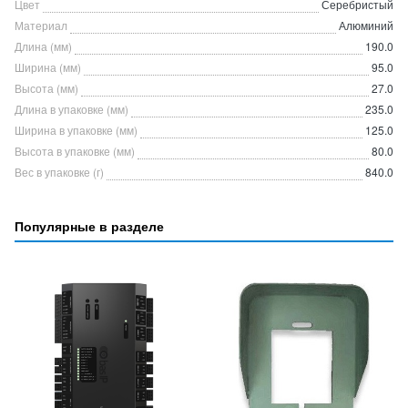
Цвет
Серебристый
Материал
Алюминий
Длина (мм)
190.0
Ширина (мм)
95.0
Высота (мм)
27.0
Длина в упаковке (мм)
235.0
Ширина в упаковке (мм)
125.0
Высота в упаковке (мм)
80.0
Вес в упаковке (г)
840.0
Популярные в разделе