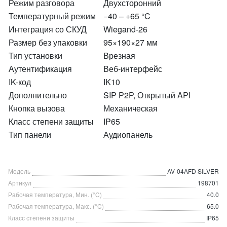
Режим разговора
Двухсторонний
Температурный режим
−40 – +65 °C
Интеграция со СКУД
Wiegand-26
Размер без упаковки
95×190×27 мм
Тип установки
Врезная
Аутентификация
Веб-интерфейс
IK-код
IK10
Дополнительно
SIP P2P, Открытый API
Кнопка вызова
Механическая
Класс степени защиты
IP65
Тип панели
Аудиопанель
Модель
AV-04AFD SILVER
Артикул
198701
Рабочая температура, Мин. (°C)
40.0
Рабочая температура, Макс. (°C)
65.0
Класс степени защиты
IP65