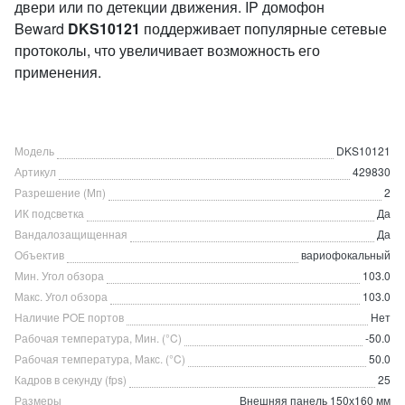
двери или по детекции движения. IP домофон
Beward
DKS10121
поддерживает популярные сетевые
протоколы, что увеличивает возможность его
применения.
Модель
DKS10121
Артикул
429830
Разрешение (Мп)
2
ИК подсветка
Да
Вандалозащищенная
Да
Объектив
вариофокальный
Мин. Угол обзора
103.0
Макс. Угол обзора
103.0
Наличие POE портов
Нет
Рабочая температура, Мин. (°C)
-50.0
Рабочая температура, Макс. (°C)
50.0
Кадров в секунду (fps)
25
Размеры
Внешняя панель 150х160 мм