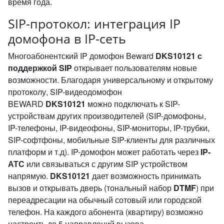
время года.
SIP-протокол: интеграция IP
домофона в IP-сеть
Многоабонентский IP домофон Beward
DKS10121 с
поддержкой SIP
открывает пользователям новые
возможности. Благодаря универсальному и открытому
протоколу, SIP-видеодомофон
BEWARD
DKS10121
можно подключать к SIP-
устройствам других производителей (SIP-домофоны,
IP-телефоны, IP-видеофоны, SIP-мониторы, IP-трубки,
SIP-софтфоны, мобильные SIP-клиенты для различных
платформ и т.д). IP-домофон может работать через
IP-
АТС
или связываться с другим SIP устройством
напрямую.
DKS10121
дает возможность принимать
вызов и открывать дверь (тональный набор
DTMF
) при
переадресации на обычный сотовый или городской
телефон. На каждого абонента (квартиру) возможно
настроить до 5 направлений вызова.