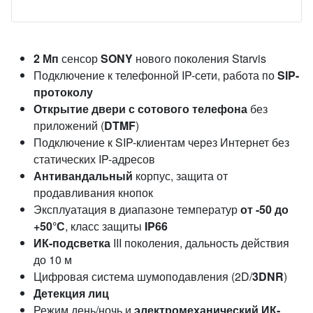
2 Мп
сенсор
SONY
нового поколения Starvis
Подключение к телефонной IP-сети, работа по
SIP-
протоколу
Открытие двери с сотового телефона
без
приложений (
DTMF
)
Подключение к SIP-клиентам через Интернет без
статических IP-адресов
Антивандальный
корпус, защита от
продавливания кнопок
Эксплуатация в диапазоне температур
от -50 до
+50°С
, класс защиты
IP66
ИК-подсветка
III поколения, дальность действия
до 10 м
Цифровая система шумоподавления (2D/
3DNR
)
Детекция лиц
Режим день/ночь и
электромеханический ИК-