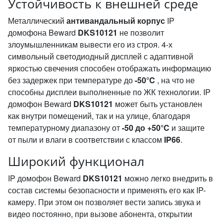
Устойчивость к внешней среде
Металлический
антивандальный корпус
IP
домофона Beward
DKS10121
не позволит
злоумышленникам вывести его из строя. 4-х
символьный светодиодный дисплей с адаптивной
яркостью свечения способен отображать информацию
без задержек при температуре до
-50°C
, на что не
способны дисплеи выполненные по ЖК технологии. IP
домофон Beward
DKS10121
может быть установлен
как внутри помещений, так и на улице, благодаря
температурному диапазону от
-50 до +50°C
и защите
от пыли и влаги в соответствии с классом
IP66
.
Широкий функционал
IP домофон Beward
DKS10121
можно легко внедрить в
состав системы безопасности и применять его как IP-
камеру. При этом он позволяет вести запись звука и
видео постоянно, при вызове абонента, открытии