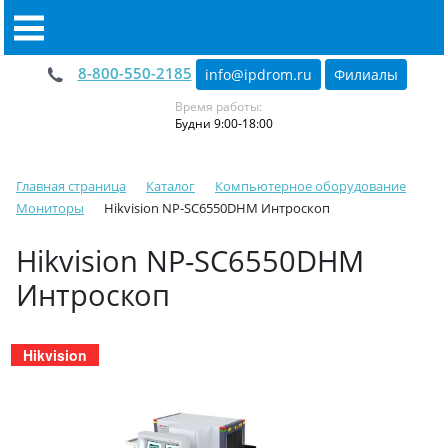
8-800-550-2185
info@ipdrom
.
ru
Филиалы
Время работы:
Будни 9:00-18:00
Главная страница
Каталог
Компьютерное оборудование
Мониторы
Hikvision NP-SC6550DHM Интроскоп
Hikvision NP-SC6550DHM
Интроскоп
Hikvision