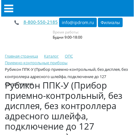
8-800-550-2185
info@ipdrom
.
ru
Филиалы
Время работы:
Будни 9:00-18:00
Главная страница
Каталог
ОПС
Приемно-контрольные приборы
Рубикон ППК-У (Прибор приемно-контрольный, без дисплея, без
контроллера адресного шлейфа, подключение до 127
Рубикон ППК-У (Прибор
контроллеров)
приемно-контрольный, без
дисплея, без контроллера
адресного шлейфа,
подключение до 127