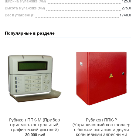
Ширина в упаковке (мм)
125.0
Высота в упаковке (мм)
275.0
Вес в упаковке (г)
1740.0
Популярные в разделе
Рубикон ППК-М (Прибор
Рубикон ППК-Р
приемно-контрольный,
(Управляющий контроллер
графический дисплей)
с блоком питания и двумя
кольцевыми адресными
30 000 руб.