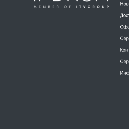
Нов
Дос
Офе
Сер
Кон
Сер
Инф