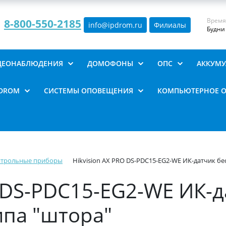
Время
8-800-550-2185
info@ipdrom
.
ru
Филиалы
Будни 
ИДЕОНАБЛЮДЕНИЯ
ДОМОФОНЫ
ОПС
АККУМУ
PDROM
СИСТЕМЫ ОПОВЕЩЕНИЯ
КОМПЬЮТЕРНОЕ 
нтрольные приборы
Hikvision AX PRO DS-PDC15-EG2-WE ИК-датчик б
O DS-PDC15-EG2-WE ИК-
ипа "штора"