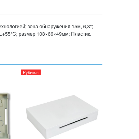
хнологией; зона обнаружения 15м, 6,3°;
...+55°C; размер 103×66×49мм; Пластик.
Рубикон