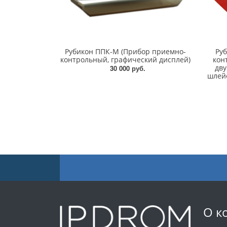
Рубикон ППК-М (Прибор приемно-
Ру
контрольный, графический дисплей)
кон
дв
30 000 руб.
шлей
О к