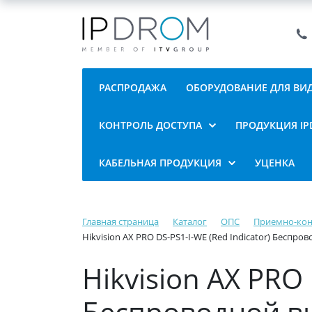
РАСПРОДАЖА
ОБОРУДОВАНИЕ ДЛЯ В
КОНТРОЛЬ ДОСТУПА
ПРОДУКЦИЯ I
КАБЕЛЬНАЯ ПРОДУКЦИЯ
УЦЕНКА
Главная страница
Каталог
ОПС
Приемно-ко
Hikvision AX PRO DS-PS1-I-WE (Red Indicator) Бесп
Hikvision AX PRO 
Беспроводной в