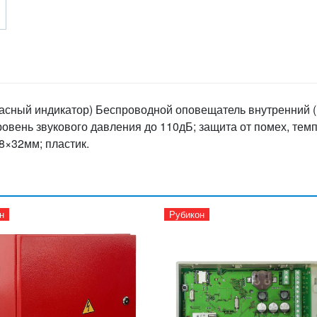
асный индикатор) Беспроводной оповещатель внутренний (
уровень звукового давления до 110дБ; защита от помех, те
88×32мм; пластик.
н
Рубикон