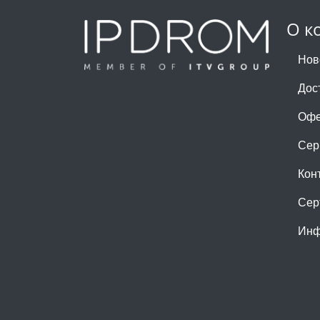
О к
Нов
Дос
Офе
Сер
Кон
Сер
Инф