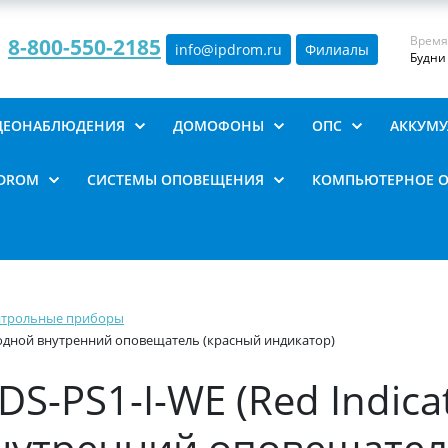
Время
8-800-550-2185
info@ipdrom
.
ru
Филиалы
Будни 
ИДЕОНАБЛЮДЕНИЯ
ДОМОФОНЫ
ОПС
АККУМУ
PDROM
СИСТЕМЫ ОПОВЕЩЕНИЯ
КОМПЬЮТЕРНОЕ 
нтрольные приборы
роводной внутренний оповещатель (красный индикатор)
DS-PS1-I-WE (Red Indica
нутренний оповещател