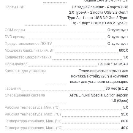
Порты USB
На задней панели: - 4 порта USB
2.0 Type-A; - 2 порта USB 3.2 Gen.1
Type-A; - 1 порт USB 3.2 Gen.2 Type-
A; - 1 порт USB 3.2 Gen.2 Type-C.
COM-порты
Отсутствует
DVD привод
Отсутствует
Предустановленное ПО ITV
Отсутствует
Мощность блока питания, Вт
600.0
Количество блоков питания
1.0
Форм-фактор
Башня / RACK 4U
Комплект для установки
Телескопические рельсы для
монтажа в стойку (20") и комплект
ножек для установки стационарно
Гарантия
36 мес (в СЦ)
Операционная система
Astra Linux® Special Edition версии
1.8 (Орел)
Рабочая температура, Мин. (°C)
5.0
Рабочая температура, Макс. (°C)
35.0
Температура хранения, Мин. (°C)
60.0
Температура хранения, Макс. (°C)
40.0