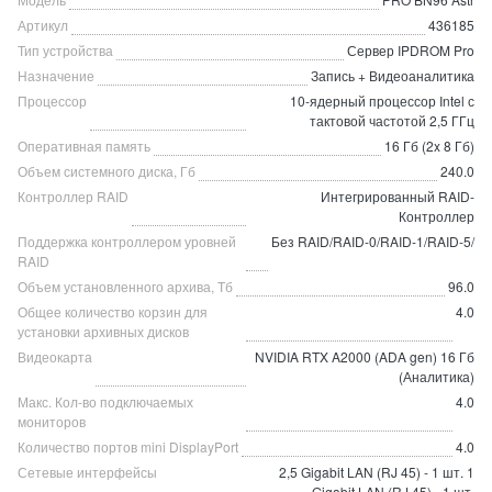
Артикул
436185
Тип устройства
Сервер IPDROM Pro
Назначение
Запись + Видеоаналитика
Процессор
10-ядерный процессор Intel с
тактовой частотой 2,5 ГГц
Оперативная память
16 Гб (2x 8 Гб)
Объем системного диска, Гб
240.0
Контроллер RAID
Интегрированный RAID-
Контроллер
Поддержка контроллером уровней
Без RAID/RAID-0/RAID-1/RAID-5/
RAID
Объем установленного архива, Тб
96.0
Общее количество корзин для
4.0
установки архивных дисков
Видеокарта
NVIDIA RTX A2000 (ADA gen) 16 Гб
(Аналитика)
Макс. Кол-во подключаемых
4.0
мониторов
Количество портов mini DisplayPort
4.0
Сетевые интерфейсы
2,5 Gigabit LAN (RJ 45) - 1 шт. 1
Gigabit LAN (RJ 45) - 1 шт.