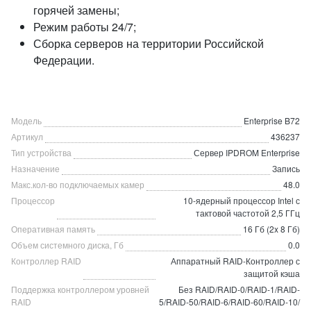
горячей замены;
Режим работы 24/7;
Сборка серверов на территории Российской
Федерации.
Модель
Enterprise B72
Артикул
436237
Тип устройства
Сервер IPDROM Enterprise
Назначение
Запись
Макс.кол-во подключаемых камер
48.0
Процессор
10-ядерный процессор Intel с
тактовой частотой 2,5 ГГц
Оперативная память
16 Гб (2x 8 Гб)
Объем системного диска, Гб
0.0
Контроллер RAID
Аппаратный RAID-Контроллер с
защитой кэша
Поддержка контроллером уровней
Без RAID/RAID-0/RAID-1/RAID-
RAID
5/RAID-50/RAID-6/RAID-60/RAID-10/