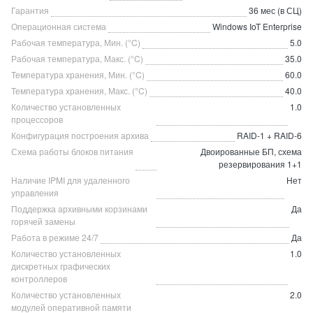
Гарантия
36 мес (в СЦ)
Операционная система
Windows IoT Enterprise
Рабочая температура, Мин. (°C)
5.0
Рабочая температура, Макс. (°C)
35.0
Температура хранения, Мин. (°C)
60.0
Температура хранения, Макс. (°C)
40.0
Количество установленных
1.0
процессоров
Конфигурация построения архива
RAID-1 + RAID-6
Схема работы блоков питания
Двоированные БП, схема
резервирования 1+1
Наличие IPMI для удаленного
Нет
управления
Поддержка архивными корзинами
Да
горячей замены
Работа в режиме 24/7
Да
Количество установленных
1.0
дискретных графических
контроллеров
Количество установленных
2.0
модулей оперативной памяти