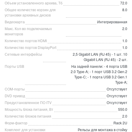
Объем установленного архива, Тб
72.0
Общее количество корзин для
8.0
установки архивных дисков
Видеокарта
Интегрированная
Макс. Кол-во подключаемых
2.0
мониторов
Количество портов HDMI
1.0
Количество портов DisplayPort
1.0
Сетевые интерфейсы
2,5 Gigabit LAN (RJ 45) - 1 шт. 10
Gigabit LAN (RJ 45) - 2 шт.
Порты USB
На задней панели: - 4 порта USB
2.0 Type-A; - 1 порт USB 3.2 Gen.2
Type-C; - 1 порта USB 3.2 Gen.1
Type-A;
COM-порты
Отсутствует
DVD привод
Отсутствует
Предустановленное ПО ITV
Отсутствует
Мощность блока питания, Вт
550.0
Количество блоков питания
2.0
Форм-фактор
Rack 2U
Комплект для установки
Рельсы для монтажа в стойку