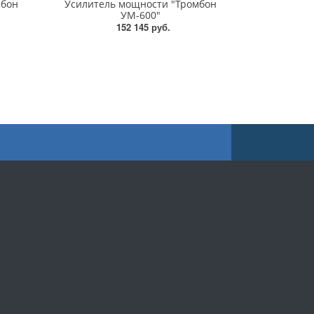
мбон
Усилитель мощности "Тромбон
УМ-600"
152 145 руб.