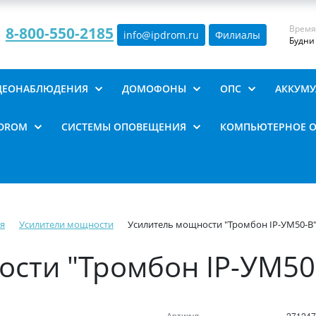
Время
8-800-550-2185
info@ipdrom
.
ru
Филиалы
Будни 
ИДЕОНАБЛЮДЕНИЯ
ДОМОФОНЫ
ОПС
АККУМУ
PDROM
СИСТЕМЫ ОПОВЕЩЕНИЯ
КОМПЬЮТЕРНОЕ 
я
Усилители мощности
Усилитель мощности "Тромбон IP-УМ50-В
сти "Тромбон IP-УМ50
Артикул
271247