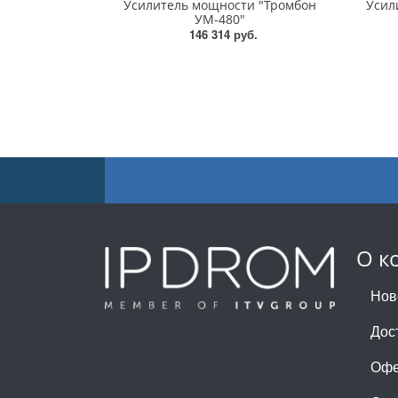
Усилитель мощности "Тромбон
Усил
УМ-480"
146 314 руб.
О к
Нов
Дос
Офе