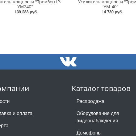
итель мощности "Тромбон IP-
Усилитель мощности "Тро
УМ240"
УМ-40"
139 283 руб.
14 730 руб.
омпании
Каталог товаров
ости
Распродажа
тавка и оплата
Оборудование для
видеонаблюдения
рта
Домофоны