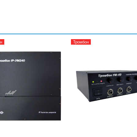
н
Тромбон