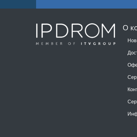
О к
Нов
Дос
Офе
Сер
Кон
Сер
Инф