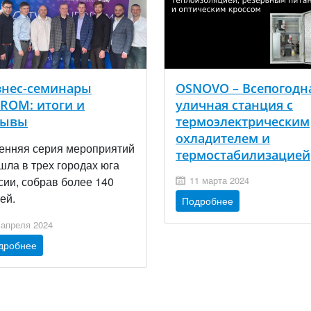
знес-семинары
OSNOVO – Всепогодн
DROM: итоги и
уличная станция с
зывы
термоэлектрическим
охладителем и
енняя серия мероприятий
термостабилизацией
шла в трех городах юга
сии, собрав более 140
11 марта 2024
ей.
Подробнее
 апреля 2024
дробнее