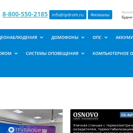
Время
8-800-550-2185
info@ipdrom
.
ru
Филиалы
Будни 
ИДЕОНАБЛЮДЕНИЯ
ДОМОФОНЫ
ОПС
АККУМУ
PDROM
СИСТЕМЫ ОПОВЕЩЕНИЯ
КОМПЬЮТЕРНОЕ 