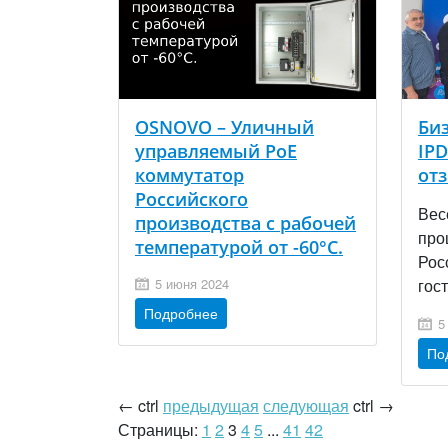
OSNOVO – Уличный
Би
управляемый PoE
IP
коммутатор
от
Российского
Вес
производства с рабочей
про
температурой от -60°С.
Рос
5 июня 2024
гост
Подробнее
5
По
←
ctrl
предыдущая
следующая
ctrl
→
Страницы:
1
2
3
4
5
...
41
42